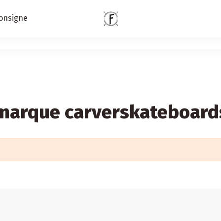
onsigne
a marque carverskateboard