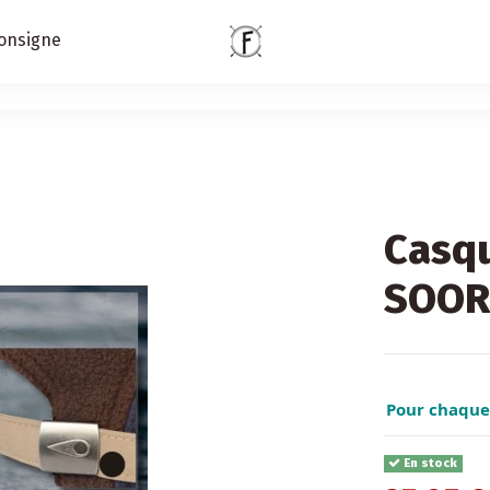
onsigne
Casq
SOOR
Pour chaque 
En stock