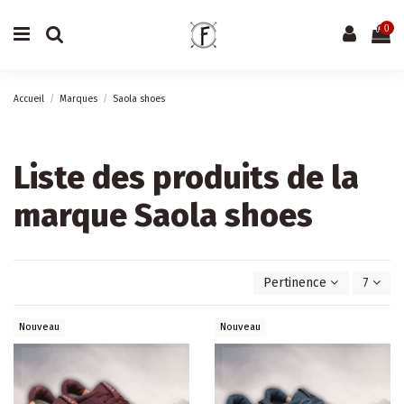
0
Accueil
Marques
Saola shoes
Liste des produits de la
marque Saola shoes
Pertinence
7
Nouveau
Nouveau