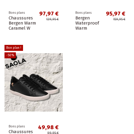
97,97 €
95,97 €
Bons plans
Bons plans
Chaussures
Bergen
139,95 €
159,95 €
Bergen Warm
Waterproof
Caramel W
Warm
Bon plan !
-50%
49,98 €
Bons plans
Chaussures
99,95 €